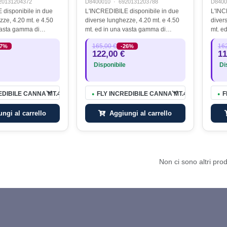
20131204372
D8400010
·
6920131203788
D8400
disponibile in due
L'INCREDIBILE disponibile in due
L'INC
zze, 4.20 mt. e 4.50
diverse lunghezze, 4.20 mt. e 4.50
diver
vasta gamma di
mt. ed in una vasta gamma di
mt. e
i. Realizzate in
differenti azioni. Realizzate in
differ
165,00 €
162
27%
-26%
lto modulo TORAY, ad
carbonio ad alto modulo TORAY, ad
carbo
122,00 €
11
tenza, rinforzato
altissima resistenza, rinforzato
altiss
Disponibile
Dis
con…
con…
EDIBILE CANNA MT.4,50 AZ.3 10-50GR
FLY INCREDIBILE CANNA MT.4,20 AZ.5 20-8
F
●
●
ngi al carrello
Aggiungi al carrello
Non ci sono altri prod