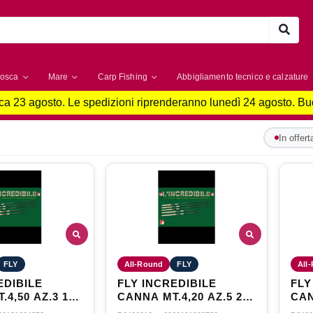
osca
Mare
Carp Fishing
Abbigliamento tecnico e calzature
a 23 agosto. Le spedizioni riprenderanno lunedì 24 agosto. B
In offert
FLY
All-Round
FLY
All
EDIBILE
FLY INCREDIBILE
FLY
4,50 AZ.3 10-
CANNA MT.4,20 AZ.5 20-
CAN
80GR
60