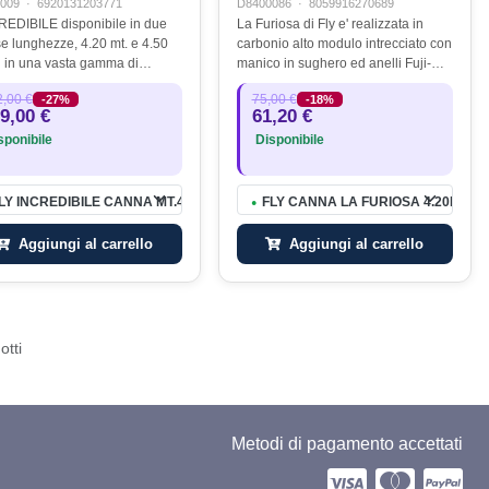
009
·
6920131203771
D8400086
·
8059916270689
REDIBILE disponibile in due
La Furiosa di Fly e' realizzata in
se lunghezze, 4.20 mt. e 4.50
carbonio alto modulo intrecciato con
d in una vasta gamma di
manico in sughero ed anelli Fuji-
enti azioni. Realizzate in
Yama. Viene proposta in diverse
,00 €
75,00 €
-27%
-18%
nio ad alto modulo TORAY, ad
azioni che compongono una serie di
9,00 €
61,20 €
ima resistenza, rinforzato
attrezzi molto versatile, da…
ponibile
Disponibile
0GR
LY INCREDIBILE CANNA MT.4,20 AZ.4 10-60GR
FLY CANNA LA FURIOSA 4.20MT AZ
●
Aggiungi al carrello
Aggiungi al carrello
otti
Metodi di pagamento accettati