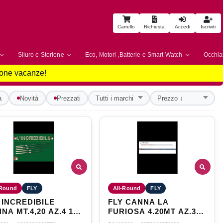
Carrello
Richiesta
Accedi
Iscriviti
Siluro e Storione
Eco, Motori ,Batterie e Smart Watch
Occhial
uone vacanze!
a
Novità
Prezzati
-Round
FLY
All-Round
FLY
 INCREDIBILE
FLY CANNA LA
NA MT.4,20 AZ.4 10-
FURIOSA 4.20MT AZ.3
GR
10-50GR