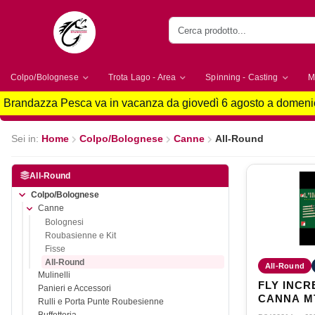
Colpo/Bolognese
Trota Lago - Area
Spinning - Casting
M
Brandazza Pesca va in vacanza da giovedì 6 agosto a domenic
Sei in:
Home
Colpo/Bolognese
Canne
All-Round
All-Round
Colpo/Bolognese
Canne
Bolognesi
Roubasienne e Kit
Fisse
All-Round
All-Round
Mulinelli
FLY INCR
Panieri e Accessori
CANNA MT.
Rulli e Porta Punte Roubesienne
50GR