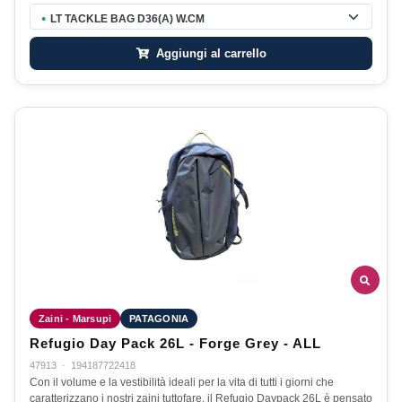
LT TACKLE BAG D36(A) W.CM
●
Aggiungi al carrello
Zaini - Marsupi
PATAGONIA
Refugio Day Pack 26L - Forge Grey - ALL
47913
·
194187722418
Con il volume e la vestibilità ideali per la vita di tutti i giorni che
caratterizzano i nostri zaini tuttofare, il Refugio Daypack 26L è pensato