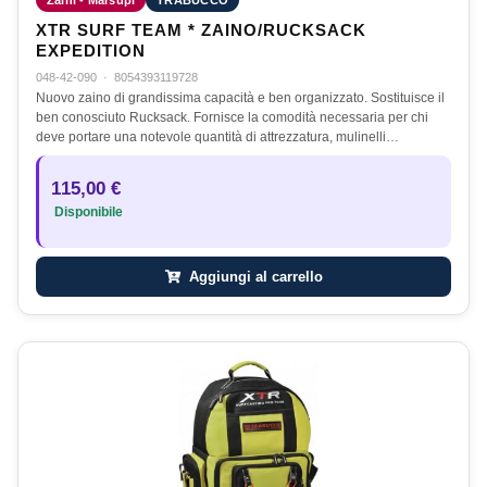
Zaini - Marsupi
TRABUCCO
XTR SURF TEAM * ZAINO/RUCKSACK
EXPEDITION
048-42-090
·
8054393119728
Nuovo zaino di grandissima capacità e ben organizzato. Sostituisce il
ben conosciuto Rucksack. Fornisce la comodità necessaria per chi
deve portare una notevole quantità di attrezzatura, mulinelli…
115,00 €
Disponibile
Aggiungi al carrello