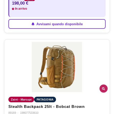
198,00 €
In arrivo
Avvisami quando disponibile
Zaini - Marsupi
PATAGONIA
Stealth Backpack 25lt - Bobcat Brown
89169
·
198077533610