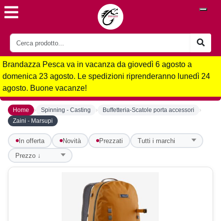
Brandazza Pesca va in vacanza da giovedì 6 agosto a
domenica 23 agosto. Le spedizioni riprenderanno lunedì 24
agosto. Buone vacanze!
›
›
›
Home
Spinning - Casting
Buffetteria-Scatole porta accessori
Zaini - Marsupi
In offerta
Novità
Prezzati