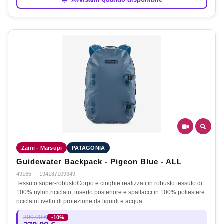
Zaini - Marsupi
PATAGONIA
Guidewater Backpack - Pigeon Blue - ALL
49165
·
194187109349
Tessuto super-robustoCorpo e cinghie realizzati in robusto tessuto di
100% nylon riciclato; inserto posteriore e spallacci in 100% poliestere
riciclatoLivello di protezione da liquidi e acqua…
300,00 €
-10%