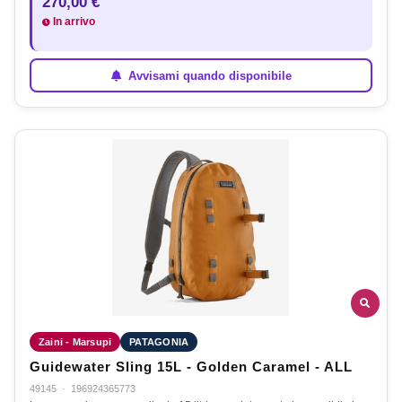
270,00 €
In arrivo
Avvisami quando disponibile
Zaini - Marsupi
PATAGONIA
Guidewater Sling 15L - Golden Caramel - ALL
49145
·
196924365773