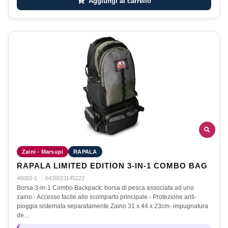
Aggiungi al carrello
Zaini - Marsupi
RAPALA
RAPALA LIMITED EDITION 3-IN-1 COMBO BAG
46002-1
·
6430021145222
Borsa 3-in-1 Combo Backpack: borsa di pesca associata ad uno
zaino.- Accesso facile allo scomparto principale.- Protezione anti-
pioggia sistemata separatamente.Zaino 31 x 44 x 23cm- impugnatura
de…