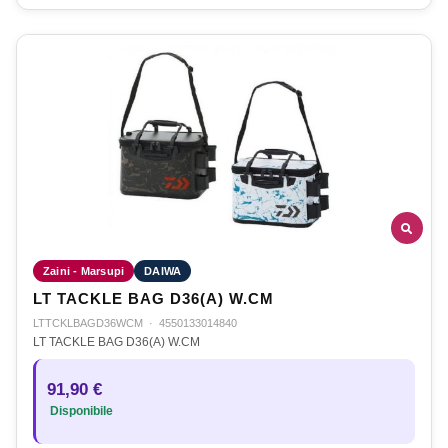
Zaini - Marsupi
DAIWA
LT TACKLE BAG D36(A) W.CM
LTTCKLBAGD36WCM
·
4550133014840
LT TACKLE BAG D36(A) W.CM
91,90 €
Disponibile