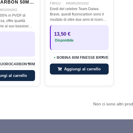
ARBON 50M -
FB0112
·
4960652931632
Eredi del celebre Team Daiwa
3831504263
Brave, questi fluorocarbon sono il
100% in PVDF di
risultato di oltre due anni di ricerca e
a, offre qualità
sviluppo per offrire ai pescatori di
zie al suo bassissimo
tutto il mondo il miglior fluorocarbon
one, risulta
13,50 €
Giapponese.
visibile, mentre
Disponibile
nale resistenza…
BOBINA 80M FINESSE BRAVE 0,112 1,5LB
●
LUOROCARBON 50M - 0.10MM
Aggiungi al carrello
ngi al carrello
Non ci sono altri prod