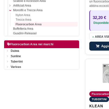
Scatole e Accessori Area
un fluorocarbo
Artificiali Area
abbina eccezion
resistenza, gra
Monofili e Trecce Area
sia alla trazion
Nylon Area
32,20 €
abrasioni. Ecc
Trecce Area
Disponibile
Fluorocarbon Area
Buffetteria Area
Guadini-Releaser
AREA VSP 
●
Fluorocarbon Area nei marchi
Aggiu
Daiwa
Sunline
Tubertini
Varivas
Fluorocarbo
TUBERTINI
KLEAN