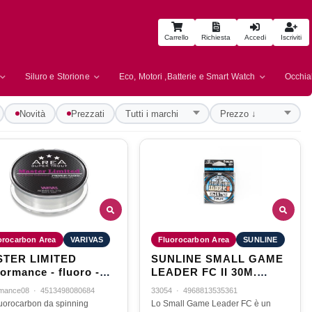
Carrello
Richiesta
Accedi
Iscriviti
Siluro e Storione
Eco, Motori ,Batterie e Smart Watch
Occhial
Novità
Prezzati
orocarbon Area
VARIVAS
Fluorocarbon Area
SUNLINE
TER LIMITED
SUNLINE SMALL GAME
ormance - fluoro -
LEADER FC II 30M.
E - 3LB - 0.148mm -
1.5LB. 0.117MM. #0.5
rmance08
·
4513498080684
33054
·
4968813535361
t
fluorocarbon da spinning
Lo Small Game Leader FC è un