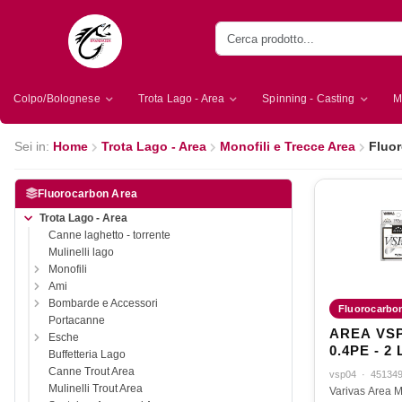
Colpo/Bolognese
Trota Lago - Area
Spinning - Casting
M
Sei in:
Home
Trota Lago - Area
Monofili e Trecce Area
Fluo
Fluorocarbon Area
Trota Lago - Area
Canne laghetto - torrente
Mulinelli lago
Monofili
Ami
Bombarde e Accessori
Fluorocarbo
Portacanne
AREA VSP 
Esche
0.4PE - 2 
Buffetteria Lago
100mt
Canne Trout Area
vsp04
·
45134
Mulinelli Trout Area
Varivas Area M