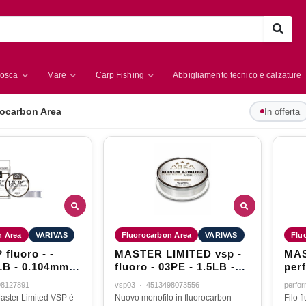
osca
Mare
Carp Fishing
Abbigliamento tecnico e calzature
rocarbon Area
In offerta
n Area
VARIVAS
Fluorocarbon Area
VARIVAS
Flu
fluoro - -
MASTER LIMITED vsp -
MAS
LB - 0.104mm -
fluoro - 03PE - 1.5LB -
perf
0.09mm - 100mt
08P
98127891
vsp03
·
4513498073556
perfo
80m
aster Limited VSP è
Nuovo monofilo in fluorocarbon
Filo 