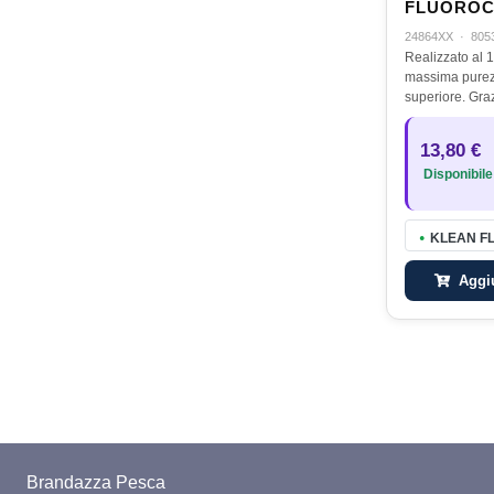
FLUOROC
0.10MM
24864XX
·
805
Realizzato al 
massima purezz
superiore. Gra
grado di rifrazi
praticamente in
13,80 €
la sua eccezio
Disponibile
KLEAN F
●
Aggiu
Brandazza Pesca