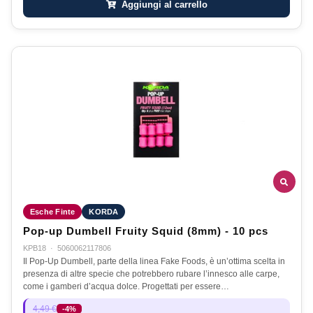
Aggiungi al carrello
Esche Finte
KORDA
Pop-up Dumbell Fruity Squid (8mm) - 10 pcs
KPB18
·
5060062117806
Il Pop-Up Dumbell, parte della linea Fake Foods, è un’ottima scelta in
presenza di altre specie che potrebbero rubare l’innesco alle carpe,
come i gamberi d’acqua dolce. Progettati per essere…
4,49 €
-4%