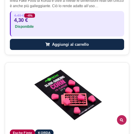
linea Fake Food di Korda e oltre a riflette le dimensioni reali del chicco
è anche più galleggiante. Ciò lo rende adatto all’uso…
4,49 €
-4%
4,30 €
Disponibile
Aggiungi al carrello
Esche Finte
KORDA