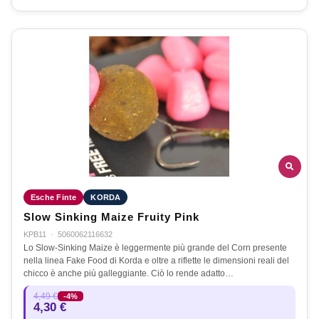
Esche Finte
KORDA
Slow Sinking Maize Fruity Pink
KPB11
·
5060062116632
Lo Slow-Sinking Maize è leggermente più grande del Corn presente
nella linea Fake Food di Korda e oltre a riflette le dimensioni reali del
chicco è anche più galleggiante. Ciò lo rende adatto…
4,49 €
-4%
4,30 €