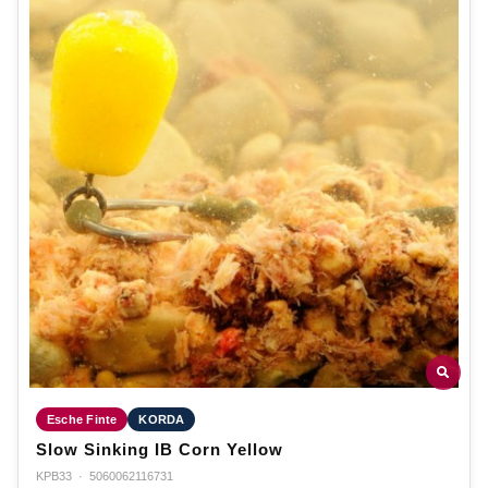
Esche Finte
KORDA
Slow Sinking IB Corn Yellow
KPB33
·
5060062116731