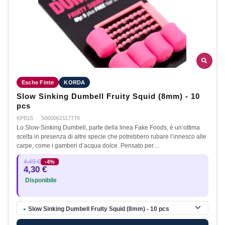
Esche Finte
KORDA
Slow Sinking Dumbell Fruity Squid (8mm) - 10
pcs
KPB15
·
5060062117776
Lo Slow-Sinking Dumbell, parte della linea Fake Foods, è un’ottima
scelta in presenza di altre specie che potrebbero rubare l’innesco alle
carpe, come i gamberi d’acqua dolce. Pensato per…
4,49 €
-4%
4,30 €
Disponibile
Slow Sinking Dumbell Fruity Squid (8mm) - 10 pcs
●