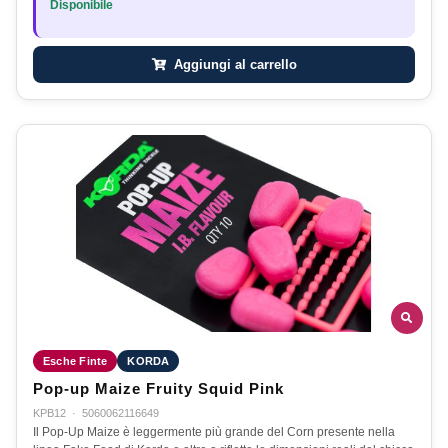
Disponibile
Aggiungi al carrello
Esche Finte
KORDA
Pop-up Maize Fruity Squid Pink
KPB12
·
5060062116649
Il Pop-Up Maize è leggermente più grande del Corn presente nella