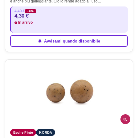
è anche più galleggiante. Ciò lo rende adatto all’uso…
4,49 €
-4%
4,30 €
In arrivo
Avvisami quando disponibile
Esche Finte
KORDA