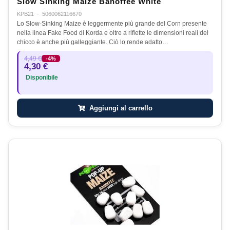
Slow Sinking Maize Banoffee White
KPB21
·
5060062116670
Lo Slow-Sinking Maize è leggermente più grande del Corn presente
nella linea Fake Food di Korda e oltre a riflette le dimensioni reali del
chicco è anche più galleggiante. Ciò lo rende adatto…
4,49 €
-4%
4,30 €
Disponibile
Aggiungi al carrello