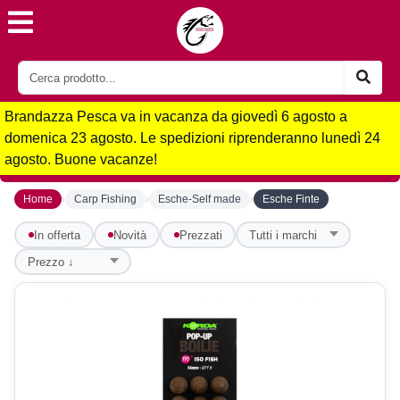
Brandazza Pesca va in vacanza da giovedì 6 agosto a
domenica 23 agosto. Le spedizioni riprenderanno lunedì 24
agosto. Buone vacanze!
›
›
›
Home
Carp Fishing
Esche-Self made
Esche Finte
In offerta
Novità
Prezzati